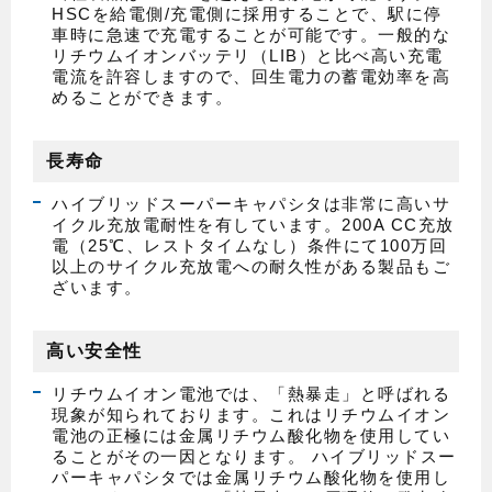
HSCを給電側/充電側に採用することで、駅に停
車時に急速で充電することが可能です。一般的な
リチウムイオンバッテリ（LIB）と比べ高い充電
電流を許容しますので、回生電力の蓄電効率を高
めることができます。
長寿命
ハイブリッドスーパーキャパシタは非常に高いサ
イクル充放電耐性を有しています。200A CC充放
電（25℃、レストタイムなし）条件にて100万回
以上のサイクル充放電への耐久性がある製品もご
ざいます。
高い安全性
リチウムイオン電池では、「熱暴走」と呼ばれる
現象が知られております。これはリチウムイオン
電池の正極には金属リチウム酸化物を使用してい
ることがその一因となります。 ハイブリッドスー
パーキャパシタでは金属リチウム酸化物を使用し