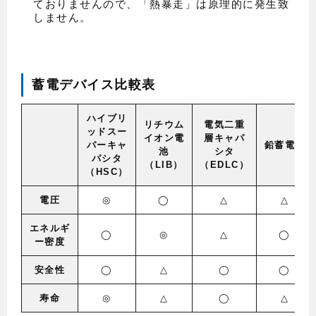
ておりませんので、「熱暴走」は原理的に発生致
しません。
蓄電デバイス比較表
ハイブリ
リチウム
電気二重
ッドスー
イオン電
層キャパ
パーキャ
鉛蓄電池
池
シタ
パシタ
（LIB）
（EDLC）
（HSC）
電圧
◎
◯
△
△
エネルギ
◯
◎
△
◯
ー密度
安全性
◯
△
◯
◯
寿命
◎
△
◯
△