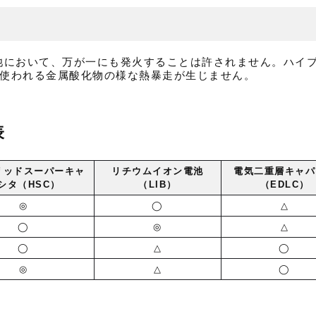
池において、万が一にも発火することは許されません。ハイ
に使われる金属酸化物の様な熱暴走が生じません。
表
リッドスーパーキャ
リチウムイオン電池
電気二重層キャパ
シタ（HSC）
（LIB）
（EDLC）
◎
◯
△
◯
◎
△
◯
△
◯
◎
△
◯