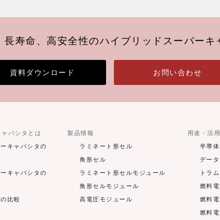
、長寿命、高安全性のハイブリッドスーパーキ
資料ダウンロード
お問い合わせ
キャパシタとは
製品情報
用途・活
パーキャパシタの
ラミネート形セル
半導体
角形セル
データ
パーキャパシタの
ラミネート形セルモジュール
トラム
角形セルモジュール
燃料電
との比較
高電圧モジュール
燃料電
燃料電