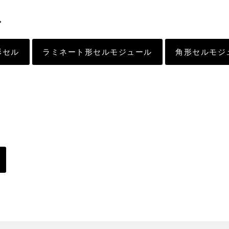
ス
形セル
ラミネート形セルモジュール
角形セルモジ