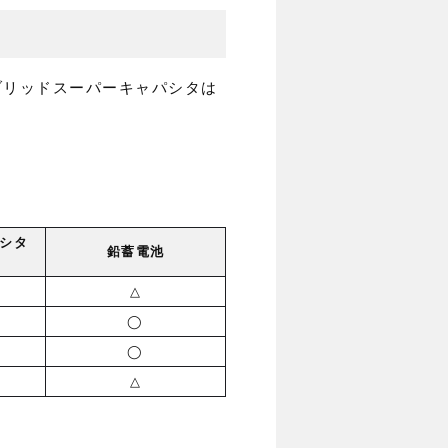
ブリッドスーパーキャパシタは
シタ
鉛蓄電池
△
◯
◯
△