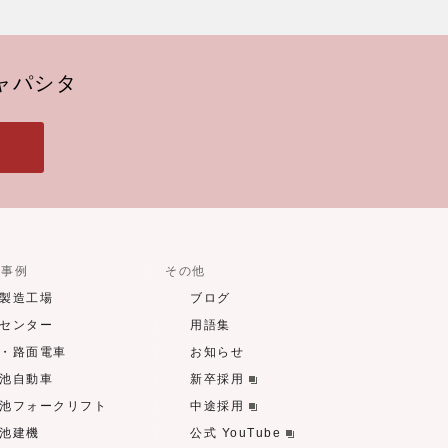
ャパシタ
用事例
その他
製造工場
ブログ
センター
用語集
・路面電車
お知らせ
池自動車
新卒採用
池フォークリフト
中途採用
池建機
公式 YouTube