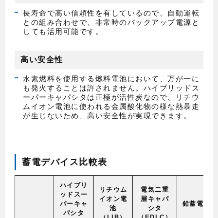
長寿命で高い信頼性を有しているので、自動運転
との組み合わせで、非常時のバックアップ電源と
しても活用可能です。
高い安全性
水素燃料を使用する燃料電池において、万が一に
も発火することは許されません。ハイブリッドス
ーパーキャパシタは正極が活性炭なので、リチウ
ムイオン電池に使われる金属酸化物の様な熱暴走
が生じないため、高い安全性が実現できます。
蓄電デバイス比較表
ハイブリ
リチウム
電気二重
ッドスー
イオン電
層キャパ
パーキャ
鉛蓄電池
池
シタ
パシタ
（LIB）
（EDLC）