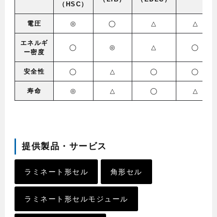
（HSC）
電圧
◎
◯
△
△
エネルギ
◯
◎
△
◯
ー密度
安全性
◯
△
◯
◯
寿命
◎
△
◯
△
提供製品・サービス
ラミネート形セル
角形セル
ラミネート形セルモジュール