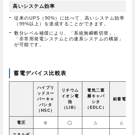
高いシステム効率
従来のUPS（90%）に比べて、高いシステム効率
（99%以上）を達成することができます。
数分レベル補償により、「系統無瞬断切替」、
「非常用発電システムとの連系システムの構築」
が可能です。
蓄電デバイス比較表
ハイブリ
リチウム
電気二重
ッドスー
イオン電
層キャパ
パーキャ
鉛蓄電池
池
シタ
パシタ
（LIB）
（EDLC）
（HSC）
電圧
◎
◯
△
△
エネルギ