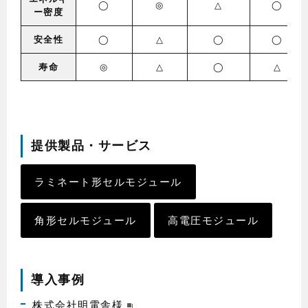
◯
◎
△
◯
ー密度
安全性
◯
△
◯
◯
寿命
◎
△
◯
△
提供製品・サービス
ラミネート形セルモジュール
角形セルモジュール
高電圧モジュール
導入事例
株式会社明電舎様