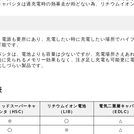
キャパシタは過充電時の熱暴走が殆どない為、リチウムイオ
、電源も要所にあり、充電したい時に充電したい場所でハイ
可能です。
パシタは、電池よりも容量は少ないですが、充電場所さえあ
池に見られるメモリー効果もなく、注ぎ足し充電も可能更に
化しづらい製品です。
表
リッドスーパーキャ
リチウムイオン電池
電気二重層キャパ
シタ（HSC）
（LIB）
（EDLC）
◎
◯
△
◯
◎
△