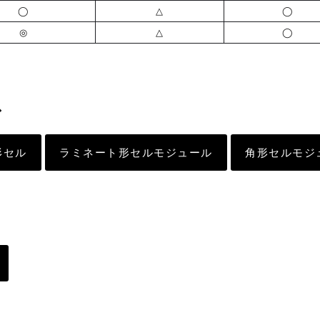
◯
△
◯
◎
△
◯
ス
形セル
ラミネート形セルモジュール
角形セルモジ