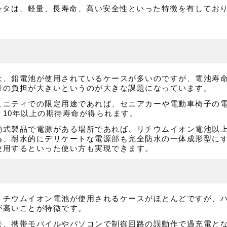
シタは、軽量、長寿命、高い安全性といった特徴を有してお
は、鉛電池が使用されているケースが多いのですが、電池寿
量の負担が大きいというのが大きな課題になっています。
ュニティでの限定用途であれば、セニアカーや電動車椅子の
10年以上の期待寿命が得られます。
動式製品で電源がある場所であれば、リチウムイオン電池以
為、耐水的にデリケートな電源部も完全防水の一体成形型に
使用するといった使い方も実現できます。
リチウムイオン電池が使用されるケースがほとんどですが、
が高いことが特徴です。
去、携帯モバイルやパソコンで制御回路の誤動作で過充電と