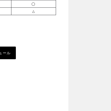
◯
△
ュール