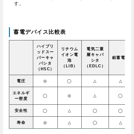
す。
蓄電デバイス比較表
ハイブリ
リチウム
電気二重
ッドスー
イオン電
層キャパ
パーキャ
鉛蓄電池
池
シタ
パシタ
（LIB）
（EDLC）
（HSC）
電圧
◎
◯
△
△
エネルギ
◯
◎
△
◯
ー密度
安全性
◯
△
◯
◯
寿命
◎
△
◯
△